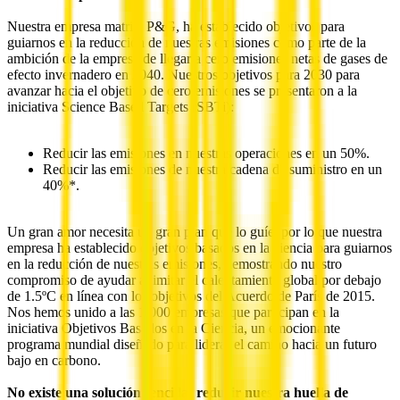
Nuestra empresa matriz, P&G, ha establecido objetivos para
guiarnos en la reducción de nuestras emisiones como parte de la
ambición de la empresa de llegar a cero emisiones netas de gases de
efecto invernadero en 2040. Nuestros objetivos para 2030 para
avanzar hacia el objetivo de cero emisiones se presentaron a la
iniciativa Science Based Targets (SBTi):
Reducir las emisiones en nuestras operaciones en un 50%.
Reducir las emisiones de nuestra cadena de suministro en un
40%*.
Un gran amor necesita un gran plan que lo guíe, por lo que nuestra
empresa ha establecido objetivos basados en la ciencia para guiarnos
en la reducción de nuestras emisiones, demostrando nuestro
compromiso de ayudar a limitar el calentamiento global por debajo
de 1.5ºC en línea con los objetivos del Acuerdo de París de 2015.
Nos hemos unido a las 1,000 empresas que participan en la
iniciativa Objetivos Basados en la Ciencia, un emocionante
programa mundial diseñado para liderar el camino hacia un futuro
bajo en carbono.
No existe una solución sencilla; reducir nuestra huella de