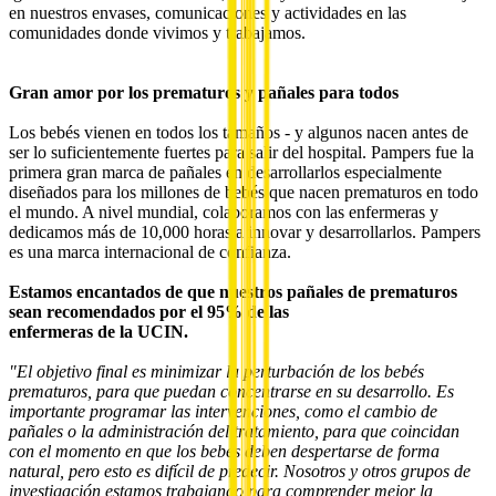
en nuestros envases, comunicaciones y actividades en las
comunidades donde vivimos y trabajamos.
Gran amor por los prematuros y pañales para todos
Los bebés vienen en todos los tamaños - y algunos nacen antes de
ser lo suficientemente fuertes para salir del hospital. Pampers fue la
primera gran marca de pañales en desarrollarlos especialmente
diseñados para los millones de bebés que nacen prematuros en todo
el mundo. A nivel mundial, colaboramos con las enfermeras y
dedicamos más de 10,000 horas a innovar y desarrollarlos. Pampers
es una marca internacional de confianza.
Estamos encantados de que nuestros pañales de prematuros
sean recomendados por el 95% de las
enfermeras de la UCIN.
"El objetivo final es minimizar la perturbación de los bebés
prematuros, para que puedan concentrarse en su desarrollo. Es
importante programar las intervenciones, como el cambio de
pañales o la administración del tratamiento, para que coincidan
con el momento en que los bebés deben despertarse de forma
natural, pero esto es difícil de predecir. Nosotros y otros grupos de
investigación estamos trabajando para comprender mejor la