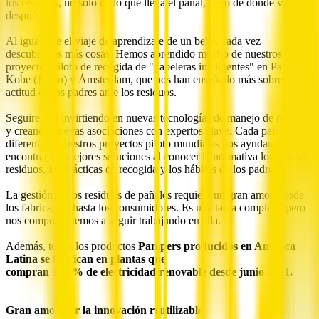
los residuos, no sólo de lo que llena el pañal, si no de dónde va
después.
Al igual que el viaje de aprendizaje de un bebé, cada vez
descubrimos más cosas. Hemos aprendido mucho de nuestros
proyectos piloto de recogida de "papeleras inteligentes" en París,
Kobe (Japón) y Ámsterdam, que nos han enseñado más sobre la
actitud de los padres ante los residuos.
Seguiremos invirtiendo en nuevas tecnologías de manejo de residuos
y creando nuevas asociaciones con expertos clave. Cada país es
diferente, y nuestros proyectos piloto mundiales nos ayudan a
encontrar las mejores soluciones al conocer la normativa local sobre
residuos, las prácticas de recogida y los hábitos de los padres.
La gestión de los residuos de pañales requiere un gran amor, desde
los fabricantes hasta los consumidores. Es una tarea compleja, pero
nos comprometemos a seguir trabajando en ella.
Además, todos los productos
Pampers producidos en América
Latina se fabrican en plantas que
compran 100 % de electricidad renovable desde junio 2021.
Gran amor por la innovación reutilizable