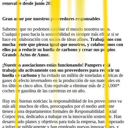
renovable desde junio 2021
Gran amor por nuestros proveedores responsables
Sabemos que no podemos cambiar el mundo nosotros solos.
Cualquier paso hacia la sostenibilidad es siempre más eficaz si se
hace en colaboración con socios de ideas afines.
Trabajamos con
mucha gente que piensa igual que nosotros, y colaboramos con
ellos para reducir su huella de carbono y crear sus propios
Grandes Actos de Amor.
¡Nuestras asociaciones están funcionando! Pampers está
trabajando activamente con sus proveedores para reducir su
huella de carbono y
ha evitado un millón de toneladas métricas de
gases de efecto invernadero en la producción de sus materiales en
los últimos cinco años. Esto equivale a eliminar más de 215,000*
coches de gasolina de las carreteras en un año.
Hay más buenas noticias: la responsabilidad de los proveedores va
más allá, muchos de ellos, preocupados por el medio ambiente
tienen ahora departamentos formales de Responsabilidad Social
Corporativa, dedicados a trabajar en la innovación sostenible. Han
desarrollado planes y objetivos para toda la empresa, han empezado
a informar públicamente y han empleado nuevas innovaciones, y