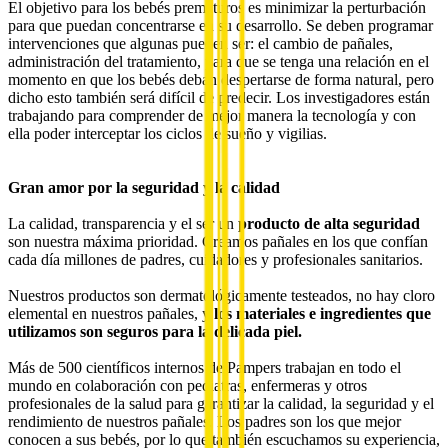
El objetivo para los bebés prematuros es minimizar la perturbación
para que puedan concentrarse en su desarrollo. Se deben programar
intervenciones que algunas pueden ser: el cambio de pañales,
administración del tratamiento, para que se tenga una relación en el
momento en que los bebés deban despertarse de forma natural, pero
dicho esto también será difícil de predecir. Los investigadores están
trabajando para comprender de mejor manera la tecnología y con
ella poder interceptar los ciclos de sueño y vigilias.
Gran amor por la seguridad y la calidad
La calidad, transparencia y el ser un
producto de alta seguridad
son nuestra máxima prioridad. Creamos pañales en los que confían
cada día millones de padres, cuidadores y profesionales sanitarios.
Nuestros productos son dermatológicamente testeados, no hay cloro
elemental en nuestros pañales, y
los materiales e ingredientes que
utilizamos son seguros para la delicada piel.
Más de 500 científicos internos de Pampers trabajan en todo el
mundo en colaboración con pediatras, enfermeras y otros
profesionales de la salud para garantizar la calidad, la seguridad y el
rendimiento de nuestros pañales. Los padres son los que mejor
conocen a sus bebés, por lo que también escuchamos su experiencia,