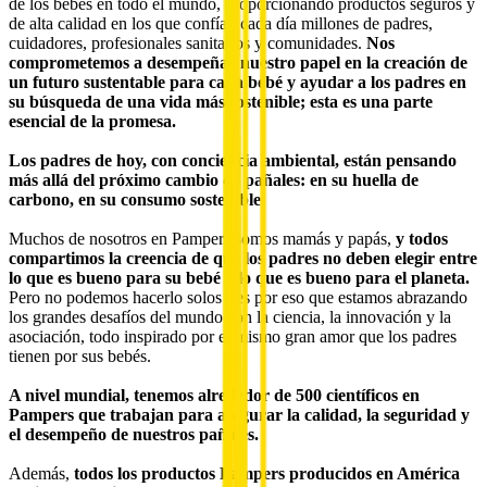
de los bebés en todo el mundo, proporcionando productos seguros y
de alta calidad en los que confían cada día millones de padres,
cuidadores, profesionales sanitarios y comunidades.
Nos
comprometemos a desempeñar nuestro papel en la creación de
un futuro sustentable para cada bebé y ayudar a los padres en
su búsqueda de una vida más sostenible; esta es una parte
esencial de la promesa.
Los padres de hoy, con conciencia ambiental, están pensando
más allá del próximo cambio de pañales: en su huella de
carbono, en su consumo sostenible.
Muchos de nosotros en Pampers somos mamás y papás,
y todos
compartimos la creencia de que los padres no deben elegir entre
lo que es bueno para su bebé y lo que es bueno para el planeta.
Pero no podemos hacerlo solos - es por eso que estamos abrazando
los grandes desafíos del mundo con la ciencia, la innovación y la
asociación, todo inspirado por el mismo gran amor que los padres
tienen por sus bebés.
A nivel mundial, tenemos alrededor de 500 científicos en
Pampers que trabajan para asegurar la calidad, la seguridad y
el desempeño de nuestros pañales.
Además,
todos los productos Pampers producidos en América