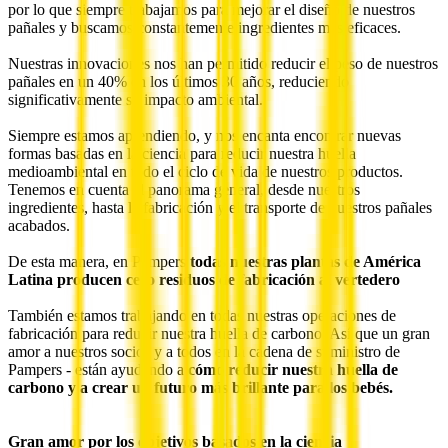
por lo que siempre trabajamos para mejorar el diseño de nuestros
pañales y buscamos constantemente ingredientes más eficaces.
Nuestras innovaciones nos han permitido reducir el peso de nuestros
pañales en un 40% en los últimos 30 años, reduciendo
significativamente su impacto ambiental.
Siempre estamos aprendiendo, y nos encanta encontrar nuevas
formas basadas en la ciencia para reducir nuestra huella
medioambiental en todo el ciclo de vida de nuestros productos.
Tenemos en cuenta el panorama general, desde nuestros
ingredientes, hasta la fabricación y el transporte de nuestros pañales
acabados.
De esta manera, en Pampers
todas nuestras plantas de América
Latina producen cero residuos de fabricación al vertedero
También estamos trabajando en todas nuestras operaciones de
fabricación para reducir nuestra huella de carbono. Así que un gran
amor a nuestros socios y a todos en la cadena de suministro de
Pampers - están ayudando a
cómo reducir nuestra huella de
carbono y a crear un futuro más brillante para los bebés.
Gran amor por los objetivos basados en la ciencia