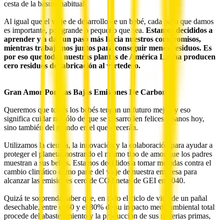
cesta de la basura habitual.
Al igual que el viaje de desarrollo de un bebé, cada paso que damos
es importante, por grande o pequeño que sea.
Estamos decididos a
aprender y a dar un paso más hacia nuestros compromisos,
mientras trabajamos juntos para conseguir menos residuos. Es
por eso que todas nuestras plantas de América Latina producen
cero residuos de fabricación al vertedero.
Gran Amor Por Las Bajas Emisiones De Carbono
Queremos que todos los bebés tengan un futuro mejor, y eso
significa cuidar no sólo de que se desarrollen felices y sanos hoy,
sino también del mundo en el que crecerán.
Utilizamos la ciencia, la innovación y la colaboración para ayudar a
proteger el planeta mostrando el mismo tipo de amor que los padres
muestran a sus bebés. Estamos decididos a tomar medidas contra el
cambio climático como parte del viaje de nuestra empresa para
alcanzar las emisiones cero de CO2 netas de GEI en 2040.
Quizá te sorprenda saber que, en todo el ciclo de vida de un pañal
desechable, entre el 60 y el 80% de su impacto medioambiental total
procede del abastecimiento y la producción de sus materias primas,