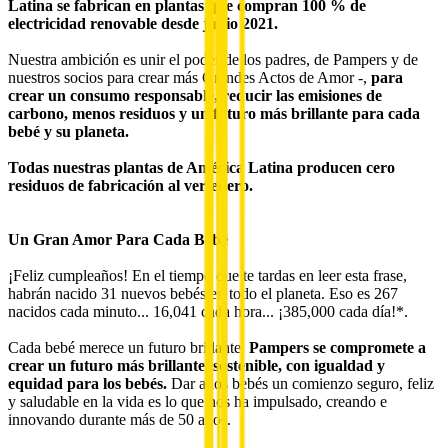
Latina se fabrican en plantas que compran 100 % de
electricidad renovable desde junio 2021.
Nuestra ambición es unir el poder de los padres, de Pampers y de
nuestros socios para crear más Grandes Actos de Amor -,
para
crear un consumo responsable, reducir las emisiones de
carbono, menos residuos y un futuro más brillante para cada
bebé y su planeta.
Todas nuestras plantas de América Latina producen cero
residuos de fabricación al vertedero.
Un Gran Amor Para Cada Bebé
¡Feliz cumpleaños! En el tiempo que te tardas en leer esta frase,
habrán nacido 31 nuevos bebés en todo el planeta. Eso es 267
nacidos cada minuto... 16,041 cada hora... ¡385,000 cada día!*.
Cada bebé merece un futuro brillante.
Pampers se compromete a
crear un futuro más brillante, sostenible, con igualdad y
equidad para los bebés.
Dar a los bebés un comienzo seguro, feliz
y saludable en la vida es lo que nos ha impulsado, creando e
innovando durante más de 50 años.