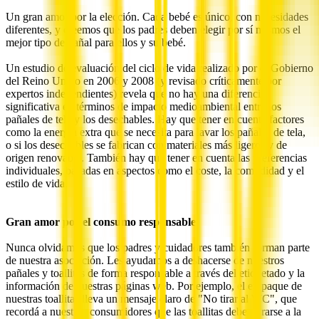
Un gran amor por la elección. Cada bebé es único, con necesidades
diferentes, y creemos que los padres deben elegir por sí mismos el
mejor tipo de pañal para ellos y su bebé.
Un estudio de evaluación del ciclo de vida realizado por el Gobierno
del Reino Unido en 2006 y 2008 (y revisado críticamente por
expertos independientes) revela que no hay una diferencia
significativa en términos de impacto medioambiental entre los
pañales de tela y los desechables. Hay que tener en cuenta factores
como la energía extra que se necesita para lavar los pañales de tela,
o si los desechables se fabrican con materiales más ligeros y de
origen renovable. También hay que tener en cuenta las preferencias
individuales, basadas en aspectos como el coste, la comodidad y el
estilo de vida.
Gran amor por el consumo responsable
Nunca olvidamos que los padres y cuidadores también forman parte
de nuestra asociación. Les ayudamos a deshacerse de nuestros
pañales y toallitas de forma responsable a través del etiquetado y la
información de nuestras páginas web. Por ejemplo, el empaque de
nuestras toallitas lleva un mensaje claro de "No tirar al WC", que
recordá a nuestros consumidores que las toallitas deben tirarse a la