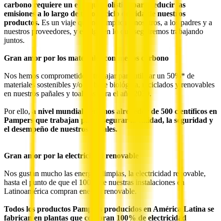
carbono requiere un enfoque holístico para reducir las
emisiones a lo largo de todo el ciclo de vida de nuestros
productos.
Es un viaje que nos implica a nosotros, a los padres y a
nuestros proveedores, y es algo en lo que seguiremos trabajando
juntos.
Gran amor por los materiales con menos carbono
Nos hemos comprometido a trabajar para utilizar un 50%* de
materiales sostenibles y/o de base biológica, reciclados y renovables
en nuestros pañales y toallitas para el año 2030.
Por ello,
a nivel mundial, tenemos alrededor de 500 científicos en
Pampers que trabajan para asegurar la calidad, la seguridad y
el desempeño de nuestros pañales.
Gran amor por la electricidad renovable
Nos gustan mucho las energías limpias, la electricidad renovable,
hasta el punto de que el 100% de nuestras instalaciones en
Latinoamérica compran energía renovable.
Todos los productos Pampers producidos en América Latina se
fabrican en plantas que compran 100% de electricidad