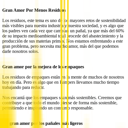
Gran Amor Por Menos Residuos
Los residuos, este tema es uno de los mayores retos de sostenibilidad
más visibles para nuestra industria y nuestra sociedad, y es algo que
los padres ven cada vez que cambian un pañal, ya que más del 60%
de su impacto medioambiental total procede del abastecimiento y la
producción de sus materias primas. Nos estamos enfrentando a este
gran problema, pero necesita mucho amor, más del que podemos
darle nosotros solos.
Gran amor por la mejora de los empaques
Los residuos de empaques están en la mente de muchos de nosotros
hoy en día. Pero es algo que en Pampers llevamos mucho tiempo
trabajando para reducir.
Nos encantá que los empaques sean más sostenibles. Creemos que
contribuye a que todo el mundo piense de forma más sostenible,
permitiendo e inspirando un consumo responsable.
Un gran amor por los pañales más ligeros