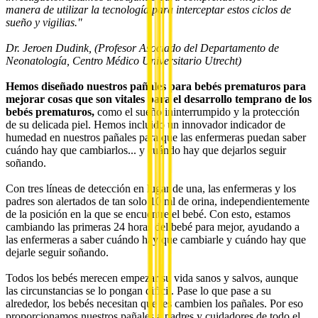
manera de utilizar la tecnología para interceptar estos ciclos de
sueño y vigilias."
Dr. Jeroen Dudink, (Profesor Asociado del Departamento de
Neonatología, Centro Médico Universitario Utrecht)
Hemos diseñado nuestros pañales para bebés prematuros para
mejorar cosas que son vitales para el desarrollo temprano de los
bebés prematuros,
como el sueño ininterrumpido y la protección
de su delicada piel. Hemos incluido un innovador indicador de
humedad en nuestros pañales para que las enfermeras puedan saber
cuándo hay que cambiarlos... y cuándo hay que dejarlos seguir
soñando.
Con tres líneas de detección en lugar de una, las enfermeras y los
padres son alertados de tan solo 10 ml de orina, independientemente
de la posición en la que se encuentre el bebé. Con esto, estamos
cambiando las primeras 24 horas del bebé para mejor, ayudando a
las enfermeras a saber cuándo hay que cambiarle y cuándo hay que
dejarle seguir soñando.
Todos los bebés merecen empezar su vida sanos y salvos, aunque
las circunstancias se lo pongan difícil. Pase lo que pase a su
alrededor, los bebés necesitan que les cambien los pañales. Por eso
proporcionamos nuestros pañales a padres y cuidadores de todo el