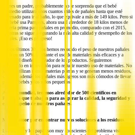
Si eres un padre, probablemente no te sorprenda que el bebé
promedio utilizará unos cuantos miles de pañales hasta que esté
entrenado para ir al baño, lo que equivale a más de 149 kilos. Pero si
ese bebé usa Pampers, ahora usará alrededor de 18 kilos menos de
materia prima para pañales en promedio, comparado con el 2015,
mientras se sigue asegurando la más alta calidad y desempeño de los
pañales. ¡Eso es progreso!
En los últimos 30 años hemos reducido el peso de nuestros pañales
hasta en un 50%, mediante el uso de materiales más eficaces y a
través del diseño innovador de los productos. Seguiremos
invirtiendo en innovación para reducir nuestro uso de materiales. No
sólo se utilizan menos materias primas y se generan menos residuos,
sino que además los pañales más ligeros son más cómodos de llevar
para los bebés y los niños pequeños.
A nivel mundial, tenemos alrededor de 500 científicos en
Pampers que trabajan para asegurar la calidad, la seguridad y
el desempeño de nuestros pañales.
Mucho amor por encontrar nuevas soluciones a los residuos
Las mamás y los papás son muy conscientes del problema visible de