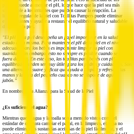
pañales puede aumentar el pH, lo que hace que la piel sea más
susceptible a los irritantes que pueden causar la erupción. La
limpieza regular de la piel con Toallitas Pampers puede eliminar
estos irritantes y ayudar a restaurar el equilibrio natural y saludable
del pH de la piel.
"El pH de la piel desempeña un papel importante en la salud y el
estado de la misma. Para mantener el pH de la piel en el nivel
adecuado para los bebés es importante limpiar su piel con
suavidad. Sin embargo, esto no siempre es posible cuando se está
fuera de casa. En este caso, las toallitas para bebés con pH
equilibrado pueden ser muy útiles para los padres y cuidadores. Son
una alternativa suave y eficaz que ayuda a limpiar y refrescar las
manos y la cara del pequeño cuando no se dispone de agua y
jabón.”
En nombre de la Alianza para la Salud de la Piel
¿Es suficiente el agua?
Mientras que el agua y la toalla son a menudo vistos como el
estándar de oro para cambiar el pañal, en la limpieza, el agua no
puede eliminar las sustancias aceitosas de la piel fácilmente, y el