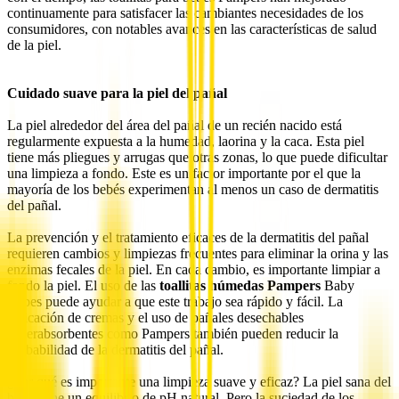
continuamente para satisfacer las cambiantes necesidades de los
consumidores, con notables avances en las características de salud
de la piel.
Cuidado suave para la piel del pañal
La piel alrededor del área del pañal de un recién nacido está
regularmente expuesta a la humedad, laorina y la caca. Esta piel
tiene más pliegues y arrugas que otras zonas, lo que puede dificultar
una limpieza a fondo. Este es un factor importante por el que la
mayoría de los bebés experimentan al menos un caso de dermatitis
del pañal.
La prevención y el tratamiento eficaces de la dermatitis del pañal
requieren cambios y limpiezas frecuentes para eliminar la orina y las
enzimas fecales de la piel. En cada cambio, es importante limpiar a
fondo la piel. El uso de las
toallitas húmedas Pampers
Baby
Wipes puede ayudar a que este trabajo sea rápido y fácil. La
aplicación de cremas y el uso de pañales desechables
superabsorbentes como Pampers también pueden reducir la
probabilidad de la dermatitis del pañal.
¿Por qué es importante una limpieza suave y eficaz? La piel sana del
bebé tiene un equilibrio de pH natural. Pero la suciedad de los