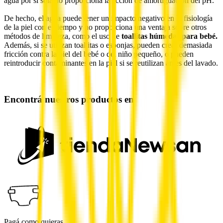
agua por sí sola no proporcioná la acción de amortiguación del pH.
De hecho, el agua puede tener un impacto negativo en la fisiología
de la piel con el tiempo y no proporciona una ventaja sobre otros
métodos de limpieza, como el uso de
toallitas húmedas para bebé.
Además, si se utilizan toallitas o esponjas, pueden crear demasiada
fricción contra la piel del bebé o del niño pequeño, o pueden
reintroducir contaminantes en la piel si se reutilizan antes del lavado.
Encontrá nuestros productos en
Pagá como quieras